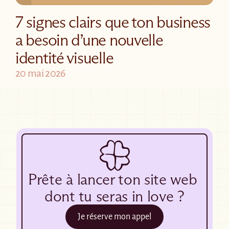
o
7 signes clairs que ton business 
n 
a
a besoin d’une nouvelle 
p
identité visuelle
p
el
20 mai 2026
Prête à lancer ton site web 
dont tu seras in love ?
Je réserve mon appel