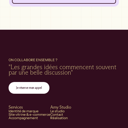
ON COLLABORE ENSEMBLE ?
"Les grandes idées commencent souvent 
par une belle discussion"
Je réserve mon appel
Services
Amy Studio
Identité de marque
Le studio
Site vitrine & e-commerce
Contact
Accompagnement
Réalisation